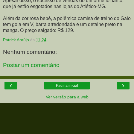
Apesar disso, o sucesso de vendas do uniforme foi tanto,
que já estão esgotados nas lojas do Atlético-MG.
Além da cor rosa bebê, a polêmica camisa de treino do Galo
tem gola em V, barra arredondada e um detalhe preto na
manga. O preço salgado: R$ 129.
Patrick Araújo
às
11:24
Nenhum comentário:
Postar um comentário
‹
›
Página inicial
Ver versão para a web