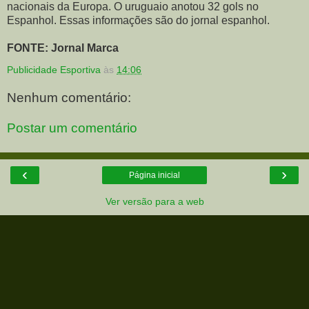
nacionais da Europa. O uruguaio anotou 32 gols no
Espanhol. Essas informações são do jornal espanhol.
FONTE: Jornal Marca
Publicidade Esportiva
às
14:06
Nenhum comentário:
Postar um comentário
‹
›
Página inicial
Ver versão para a web