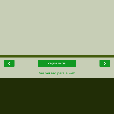
‹
›
Página inicial
Ver versão para a web