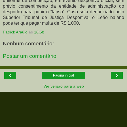
uniforme de competição, em evento desportivo oficial, sem
prévio consentimento da entidade de administração do
desporto) para punir o “lapso”. Caso seja denunciado pelo
Superior Tribunal de Justiça Desportiva, o Leão baiano
pode ter que pagar multa de R$ 1.000.
Patrick Araújo
às
18:58
Nenhum comentário:
Postar um comentário
‹
›
Página inicial
Ver versão para a web