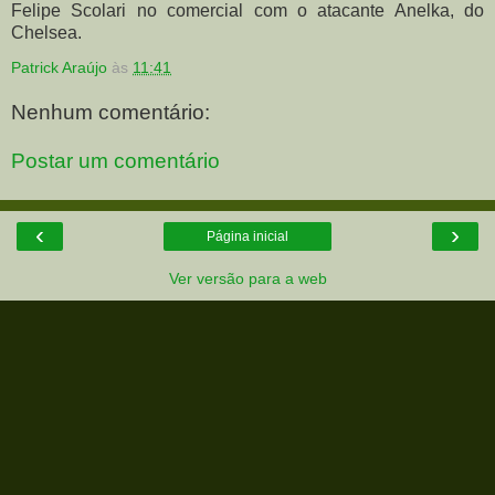
Felipe Scolari no comercial com o atacante Anelka, do
Chelsea.
Patrick Araújo
às
11:41
Nenhum comentário:
Postar um comentário
‹
›
Página inicial
Ver versão para a web