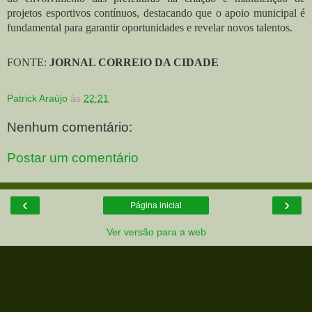
projetos esportivos contínuos, destacando que o apoio municipal é
fundamental para garantir oportunidades e revelar novos talentos.
FONTE:
JORNAL CORREIO DA CIDADE
Patrick Araújo
às
22:21
Nenhum comentário:
Postar um comentário
‹
›
Página inicial
Ver versão para a web