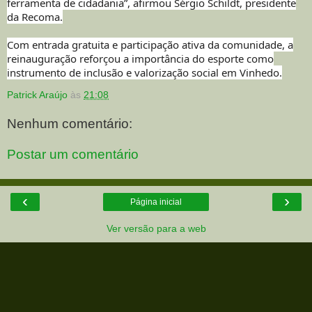
ferramenta de cidadania”, afirmou Sérgio Schildt, presidente
da Recoma.
Com entrada gratuita e participação ativa da comunidade, a
reinauguração reforçou a importância do esporte como
instrumento de inclusão e valorização social em Vinhedo.
Patrick Araújo
às
21:08
Nenhum comentário:
Postar um comentário
‹
›
Página inicial
Ver versão para a web