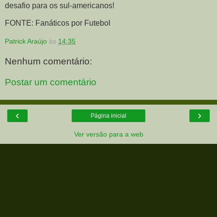
desafio para os sul-americanos!
FONTE: Fanáticos por Futebol
Patrick Araújo
às
14:35
Nenhum comentário:
Postar um comentário
‹
›
Página inicial
Ver versão para a web