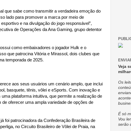
nal que sabe como transmitir a verdadeira emoção do
sso lado para promover a marca por meio de
 esportivo e na divulgação do jogo responsável”,
Executiva de Operações da Ana Gaming, grupo detentor
PUBLI
ossui como embaixadores o jogador Hulk e o
o que patrocina Vitória e Mirassol, dois clubes que
o na temporada de 2025.
ENVIA
Veja s
milhar
Os lei
erece aos seus usuários um cenário amplo, que inclui
conteú
ol, basquete, tênis, vôlei e eSports. Com inovação e
envian
 uma plataforma intuitiva, que permite a realização de
aconte
m de oferecer uma ampla variedade de opções de
busine
É só m
Vou ler
 já foi patrocinadora da Confederação Brasileira de
serão 
erliga, no Circuito Brasileiro de Vôlei de Praia, na