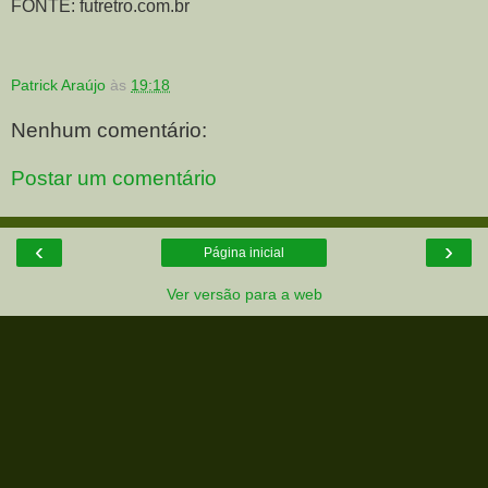
FONTE: futretro.com.br
Patrick Araújo
às
19:18
Nenhum comentário:
Postar um comentário
‹
›
Página inicial
Ver versão para a web