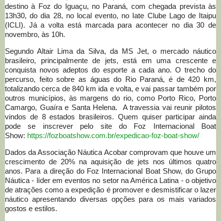
destino à Foz do Iguaçu, no Paraná, com chegada prevista às
13h30, do dia 28, no local evento, no Iate Clube Lago de Itaipu
(ICLI). Já a volta está marcada para acontecer no dia 30 de
novembro, às 10h.
Segundo Altair Lima da Silva, da MS Jet, o mercado náutico
brasileiro, principalmente de jets, está em uma crescente e
conquista novos adeptos do esporte a cada ano. O trecho do
percurso, feito sobre as águas do Rio Paraná, é de 420 km,
totalizando cerca de 840 km ida e volta, e vai passar também por
outros municípios, às margens do rio, como Porto Rico, Porto
Camargo, Guaíra e Santa Helena. A travessia vai reunir pilotos
vindos de 8 estados brasileiros. Quem quiser participar ainda
pode se inscrever pelo site do Foz Internacional Boat
Show:
https://fozboatshow.com.br/expedicao-foz-boat-show/
Dados da Associação Náutica Acobar comprovam que houve um
crescimento de 20% na aquisição de jets nos últimos quatro
anos. Para a direção do Foz Internacional Boat Show, do Grupo
Náutica - líder em eventos no setor na América Latina - o objetivo
de atrações como a expedição é promover e desmistificar o lazer
náutico apresentando diversas opções para os mais variados
gostos e estilos.