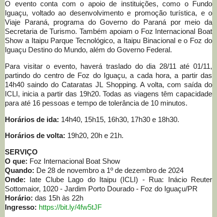
O evento conta com o apoio de instituições, como o Fundo
Iguaçu, voltado ao desenvolvimento e promoção turística, e o
Viaje Paraná, programa do Governo do Paraná por meio da
Secretaria de Turismo. Também apoiam o Foz Internacional Boat
Show a Itaipu Parque Tecnológico, a Itaipu Binacional e o Foz do
Iguaçu Destino do Mundo, além do Governo Federal.
Para visitar o evento, haverá traslado do dia 28/11 até 01/11,
partindo do centro de Foz do Iguaçu, a cada hora, a partir das
14h40 saindo do Cataratas JL Shopping. A volta, com saída do
ICLI, inicia a partir das 19h20. Todas as viagens têm capacidade
para até 16 pessoas e tempo de tolerância de 10 minutos.
Horários de ida:
14h40, 15h15, 16h30, 17h30 e 18h30.
Horários de volta:
19h20, 20h e 21h.
SERVIÇO
O que:
Foz Internacional Boat Show
Quando:
De 28 de novembro a 1º de dezembro de 2024
Onde:
Iate Clube Lago do Itaipu (ICLI) - Rua: Inácio Reuter
Sottomaior, 1020 - Jardim Porto Dourado - Foz do Iguaçu/PR
Horário:
das 15h às 22h
Ingresso:
https://bit.ly/4fw5tJF