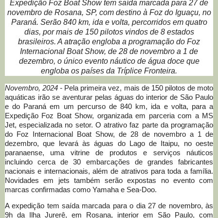
Expedição Foz Boat Show tem saída marcada para 27 de
novembro de Rosana, SP, com destino à Foz do Iguaçu, no
Paraná. Serão 840 km, ida e volta, percorridos em quatro
dias, por mais de 150 pilotos vindos de 8 estados
brasileiros. A atração engloba a programação do Foz
Internacional Boat Show, de 28 de novembro a 1 de
dezembro, o único evento náutico de água doce que
engloba os países da Tríplice Fronteira.
Novembro, 2024 -
Pela primeira vez, mais de 150 pilotos de moto
aquáticas irão se aventurar pelas águas do interior de São Paulo
e do Paraná em um percurso de 840 km, ida e volta, para a
Expedição Foz Boat Show, organizada em parceria com a MS
Jet, especializada no setor. O atrativo faz parte da programação
do Foz Internacional Boat Show, de 28 de novembro a 1 de
dezembro, que levará às águas do Lago de Itaipu, no oeste
paranaense, uma vitrine de produtos e serviços náuticos
incluindo cerca de 30 embarcações de grandes fabricantes
nacionais e internacionais, além de atrativos para toda a família.
Novidades em jets também serão expostas no evento com
marcas confirmadas como Yamaha e Sea-Doo.
A expedição tem saída marcada para o dia 27 de novembro, às
9h da Ilha Jurerê, em Rosana, interior em São Paulo, com