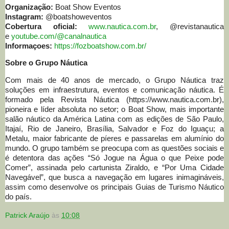
Organização:
Boat Show Eventos
Instagram:
@boatshoweventos
Cobertura oficial:
www.nautica.com.br
, @revistanautica
e
youtube.com/@canalnautica
Informaçoes:
https://fozboatshow.com.br/
Sobre o Grupo Náutica
Com mais de 40 anos de mercado, o Grupo Náutica traz
soluções em infraestrutura, eventos e comunicação náutica. É
formado pela Revista Náutica (https://www.nautica.com.br),
pioneira e líder absoluta no setor; o Boat Show, mais importante
salão náutico da América Latina com as edições de São Paulo,
Itajaí, Rio de Janeiro, Brasília, Salvador e Foz do Iguaçu; a
Metalu, maior fabricante de píeres e passarelas em alumínio do
mundo. O grupo também se preocupa com as questões sociais e
é detentora das ações “Só Jogue na Água o que Peixe pode
Comer”, assinada pelo cartunista Ziraldo, e “Por Uma Cidade
Navegável”, que busca a navegação em lugares inimagináveis,
assim como desenvolve os principais Guias de Turismo Náutico
do país.
Patrick Araújo
às
10:08