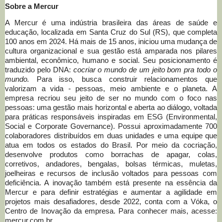
Sobre a Mercur
A Mercur é uma indústria brasileira das áreas de saúde e
educação, localizada em Santa Cruz do Sul (RS), que completa
100 anos em 2024. Há mais de 15 anos, iniciou uma mudança de
cultura organizacional e sua gestão está amparada nos pilares
ambiental, econômico, humano e social. Seu posicionamento é
traduzido pelo DNA:
cocriar o mundo de um jeito bom pra todo o
mundo.
Para isso, busca construir relacionamentos que
valorizam a vida - pessoas, meio ambiente e o planeta. A
empresa recriou seu jeito de ser no mundo com o foco nas
pessoas: uma gestão mais horizontal e aberta ao diálogo, voltada
para práticas responsáveis inspiradas em ESG (Environmental,
Social e Corporate Governance). Possui aproximadamente 700
colaboradores distribuídos em duas unidades e uma equipe que
atua em todos os estados do Brasil. Por meio da cocriação,
desenvolve produtos como borrachas de apagar, colas,
corretivos, andadores, bengalas, bolsas térmicas, muletas,
joelheiras e recursos de inclusão voltados para pessoas com
deficiência. A inovação também está presente na essência da
Mercur e para definir estratégias e aumentar a agilidade em
projetos mais desafiadores, desde 2022, conta com a Vóka, o
Centro de Inovação da empresa. Para conhecer mais, acesse:
mercur.com.br