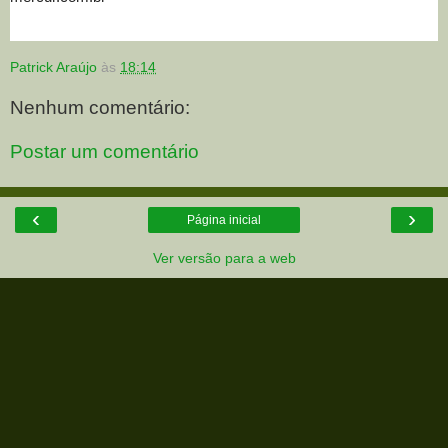
Patrick Araújo
às
18:14
Nenhum comentário:
Postar um comentário
‹
›
Página inicial
Ver versão para a web