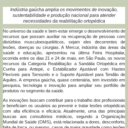
Indústria gaúcha amplia os movimentos de inovação,
sustentabilidade e produção nacional para atender
necessidades da reabilitação ortopédica
No universo da saúde e bem-estar emerge o desenvolvimento de
recursos que possam auxiliar na recuperação de pessoas com
distúrbios musculoesqueléticos, sejam eles decorrentes de
lesões, doenças ou cirurgias. A Mercur, indústria das áreas da
saúde e educação, apresentou na última Feira Hospitalar,
ocorrida entre os dias 21 e 24 de maio, em São Paulo, os novos
recursos da Categoria Reabilitação: a Sandália Ortopédica em
Cunha para Antepé, o Estabilizador Ajustável com Hastes
Flexíveis para Tornozelo e o Suporte Ajustável para Tendão de
Aquiles. A empresa gaúcha, quase centenária, tem investido em
pesquisa, tecnologia e inovação para ampliar seu portfólio de
produtos no segmento da saúde.
As inovações buscam contribuir para o trabalho dos profissionais
e beneficiam os usuários ao prevenir e tratar lesões ortopédicas
com alta eficiência e eficácia. Atualmente, uma das principais
buscas aos consultórios médicos, segundo a Organização
Mundial de Saúde (OMS), está relacionada a dores, desconforto,
falta de força, ou mesmo, casos de maior gravidade como lesões