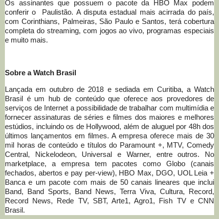
Os assinantes que possuem o pacote da HBO Max podem
conferir o Paulistão. A disputa estadual mais acirrada do país,
com Corinthians, Palmeiras, São Paulo e Santos, terá cobertura
completa do streaming, com jogos ao vivo, programas especiais
e muito mais.
Sobre a Watch Brasil
Lançada em outubro de 2018 e sediada em Curitiba, a Watch
Brasil é um hub de conteúdo que oferece aos provedores de
serviços de Internet a possibilidade de trabalhar com multimídia e
fornecer assinaturas de séries e filmes dos maiores e melhores
estúdios, incluindo os de Hollywood, além de aluguel por 48h dos
últimos lançamentos em filmes. A empresa oferece mais de 30
mil horas de conteúdo e títulos do Paramount +, MTV, Comedy
Central, Nickelodeon, Universal e Warner, entre outros. No
marketplace, a empresa tem pacotes como Globo (canais
fechados, abertos e pay per-view), HBO Max, DGO, UOL Leia +
Banca e um pacote com mais de 50 canais lineares que inclui
Band, Band Sports, Band News, Terra Viva, Cultura, Record,
Record News, Rede TV, SBT, Arte1, Agro1, Fish TV e CNN
Brasil.