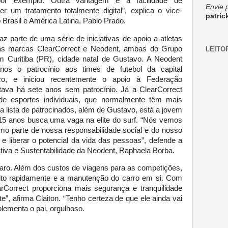
 por exemplo. Outra vantagem é a facilidade de
Envie 
 um tratamento totalmente digital”, explica o vice-
patri
 Brasil e América Latina, Pablo Prado.
az parte de uma série de iniciativas de apoio a atletas
las marcas ClearCorrect e Neodent, ambas do Grupo
LEITO
Curitiba (PR), cidade natal de Gustavo. A Neodent
os o patrocínio aos times de futebol da capital
tico, e iniciou recentemente o apoio à Federação
ava há sete anos sem patrocínio. Já a ClearCorrect
de esportes individuais, que normalmente têm mais
a lista de patrocinados, além de Gustavo, está a jovem
s 15 anos busca uma vaga na elite do surf. “Nós vemos
mo parte de nossa responsabilidade social e do nosso
 e liberar o potencial da vida das pessoas”, defende a
iva e Sustentabilidade da Neodent, Raphaela Borba.
aro. Além dos custos de viagens para as competições,
to rapidamente e a manutenção do carro em si. Com
arCorrect proporciona mais segurança e tranquilidade
te”, afirma Claiton. “Tenho certeza de que ele ainda vai
plementa o pai, orgulhoso.