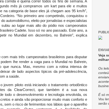
ra corrida e queria correr todos os fins de semana. A
egundo mês já compramos um kart para ele e muitos
e na categoria de base eles já chegam aos 95 km/h”,
 Cordeiro. “No primeiro ano competindo, conquistou o
o automobilismo, eleito por jornalistas e especialistas
á subiu ao lugar mais alto do pódio nos campeonatos
Brasileiro Cadete. Isso só no ano passado. Este ano, a
PUBLI
petir no Mundial em dezembro, no Bahrein”, explica
ENVIA
Veja s
 com mais três campeonatos brasileiros para disputar
milhar
e podem lhe render a vaga para o Mundial no Bahrein,
do que nunca. Mas, mesmo com a rotina intensa de
Os lei
 deixar de lado aspectos típicos da pré-adolescência,
conteú
com a saúde.
envian
aconte
 o jovem piloto está iniciando o tratamento ortodôntico
busine
entes da ClearCorrect, que também é a sua nova
 de todo o desenvolvimento e tecnologia envolvida, os
É só m
Vou ler
scretos e ainda vão proporcionar muito mais conforto e
serão 
, sem o risco de ferimentos nos lábios que o aparelho