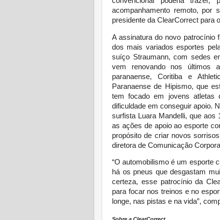
convencional poderia trazer,
acompanhamento remoto, por ser
presidente da ClearCorrect para o
A assinatura do novo patrocínio f
dos mais variados esportes pe
suíço Straumann, com sedes em 
vem renovando nos últimos an
paranaense, Coritiba e Athle
Paranaense de Hipismo, que est
tem focado em jovens atletas 
dificuldade em conseguir apoio. N
surfista Luara Mandelli, que ao
as ações de apoio ao esporte co
propósito de criar novos sorrisos
diretora de Comunicação Corporat
“O automobilismo é um esporte c
há os pneus que desgastam mui
certeza, esse patrocínio da Cle
para focar nos treinos e no espor
longe, nas pistas e
na vida”, com
Sobre a ClearCorrect