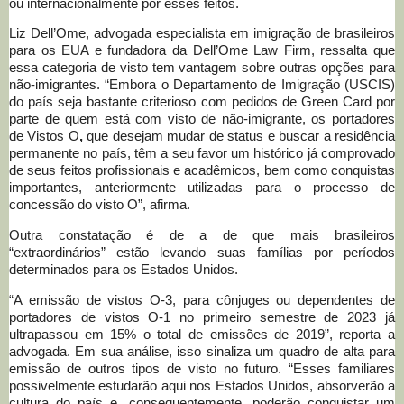
ou internacionalmente por esses feitos.
Liz Dell’Ome, advogada especialista em imigração de brasileiros
para os EUA e fundadora da Dell’Ome Law Firm, ressalta que
essa categoria de visto tem vantagem sobre outras opções para
não-imigrantes. “Embora o Departamento de Imigração (USCIS)
do país seja bastante criterioso com pedidos de Green Card por
parte de quem está com visto de não-imigrante, os portadores
de Vistos O
,
que desejam mudar de status e buscar a residência
permanente no país, têm a seu favor um histórico já comprovado
de seus feitos profissionais e acadêmicos, bem como conquistas
importantes, anteriormente utilizadas para o processo de
concessão do visto O”, afirma.
Outra constatação é de a de que mais brasileiros
“extraordinários” estão levando suas famílias por períodos
determinados para os Estados Unidos.
“A emissão de vistos O-3, para cônjuges ou dependentes de
portadores de vistos O-1 no primeiro semestre de 2023 já
ultrapassou em 15% o total de emissões de 2019”, reporta a
advogada. Em sua análise, isso sinaliza um quadro de alta para
emissão de outros tipos de visto no futuro. “Esses familiares
possivelmente estudarão aqui nos Estados Unidos, absorverão a
cultura do país e, consequentemente, poderão conquistar um