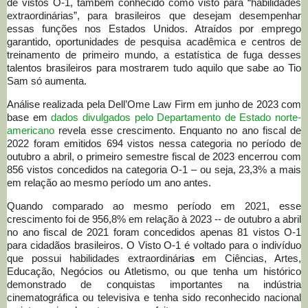
de vistos O-1, também conhecido como visto para “habilidades
extraordinárias”, para brasileiros que desejam desempenhar
essas funções nos Estados Unidos. Atraídos por emprego
garantido, oportunidades de pesquisa acadêmica e centros de
treinamento de primeiro mundo, a estatística de fuga desses
talentos brasileiros para mostrarem tudo aquilo que sabe ao Tio
Sam só aumenta.
Análise realizada pela Dell’Ome Law Firm em junho de 2023 com
base em
dados divulgados pelo Departamento de Estado norte-
americano
revela esse crescimento. Enquanto no ano fiscal de
2022 foram emitidos 694 vistos nessa categoria no período de
outubro a abril, o primeiro semestre fiscal de 2023 encerrou com
856 vistos concedidos na categoria O-1 – ou seja, 23,3% a mais
em relação ao mesmo período um ano antes.
Quando comparado ao mesmo período em 2021, esse
crescimento foi de 956,8% em relação à 2023 -- de outubro a abril
no ano fiscal de 2021 foram concedidos apenas 81 vistos O-1
para cidadãos brasileiros. O Visto O-1 é voltado para o indivíduo
que possui habilidades extraordinária
s
em Ciências, Artes,
Educação, Negócios ou Atletismo, ou que tenha um histórico
demonstrado de conquistas importantes na indústria
cinematográfica ou televisiva e tenha sido reconhecido nacional