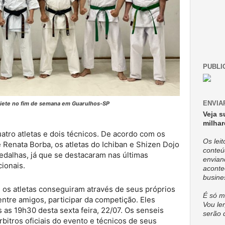
PUBLI
ENVIA
aiete no fim de semana em Guarulhos-SP
Veja s
milhar
tro atletas e dois técnicos. De acordo com os
Os lei
e Renata Borba, os atletas do Ichiban e Shizen Dojo
conteú
edalhas, já que se destacaram nas últimas
envian
cionais.
aconte
busine
 os atletas conseguiram através de seus próprios
É só m
entre amigos, participar da competição. Eles
Vou ler
as 19h30 desta sexta feira, 22/07. Os senseis
serão 
bitros oficiais do evento e técnicos de seus