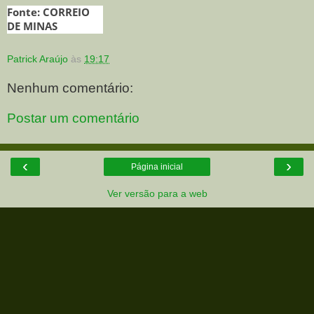
Fonte: CORREIO
DE MINAS
Patrick Araújo
às
19:17
Nenhum comentário:
Postar um comentário
‹
›
Página inicial
Ver versão para a web