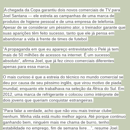
A chegada da Copa garantiu dois novos comerciais de TV para
Joel Santana — ele estrela as campanhas de uma marca de
produtos de higiene pessoal e de uma empresa de telefonia.
Apesar de se considerar um péssimo ator, o treinador garante que
suas aparições têm feito sucesso, tanto que ele já pensa em
abandonar a vida à frente de times de futebol.
“A propaganda em que eu apareço entrevistando o Pelé já tem
mais de 50 milhões de acessos na internet. É um sucesso
absoluto”, afirma Joel, que já fez cinco comerciais diferentes
apenas para essa marca.
O mais curioso é que a estreia do técnico no mundo comercial se
deu por causa de seu péssimo inglês, que virou motivo de piada
mundial, enquanto ele trabalhava na seleção da África do Sul. Em
2012, uma marca de refrigerante o colocou como intérprete de
dois jovens que queriam conquistar estrangeiras.
“Para falar a verdade, acho que não vou mais treinar clube
nenhum. Minha vida está muito melhor agora. Até porque continuo
ganhando bem, ninguém mais me chama de burro, tenho
estabilidade no emprego, fim de semana livre…”, resume Joel.