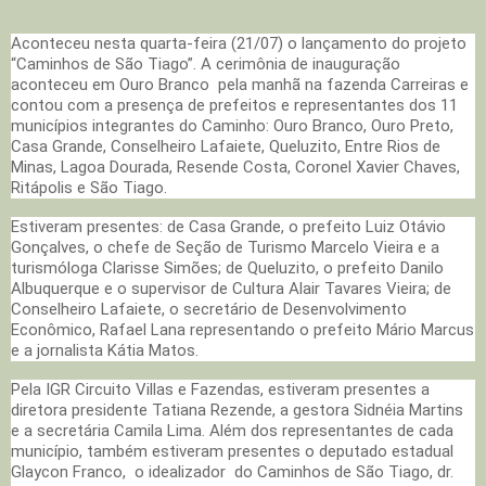
Aconteceu nesta quarta-feira (21/07) o lançamento do projeto
“Caminhos de São Tiago”. A cerimônia de inauguração
aconteceu em Ouro Branco pela manhã na fazenda Carreiras e
contou com a presença de prefeitos e representantes dos 11
municípios integrantes do Caminho: Ouro Branco, Ouro Preto,
Casa Grande, Conselheiro Lafaiete, Queluzito, Entre Rios de
Minas, Lagoa Dourada, Resende Costa, Coronel Xavier Chaves,
Ritápolis e São Tiago.
Estiveram presentes: de Casa Grande, o prefeito Luiz Otávio
Gonçalves, o chefe de Seção de Turismo Marcelo Vieira e a
turismóloga Clarisse Simões; de Queluzito, o prefeito Danilo
Albuquerque e o supervisor de Cultura Alair Tavares Vieira; de
Conselheiro Lafaiete, o secretário de Desenvolvimento
Econômico, Rafael Lana representando o prefeito Mário Marcus
e a jornalista Kátia Matos.
Pela IGR Circuito Villas e Fazendas, estiveram presentes a
diretora presidente Tatiana Rezende, a gestora Sidnéia Martins
e a secretária Camila Lima.
Além dos representantes de cada
município, também estiveram presentes o deputado estadual
Glaycon Franco, o idealizador do Caminhos de São Tiago, dr.