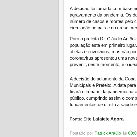
A decisão foi tomada com base no
agravamento da pandemia. Os da
número de casos e mortes pelo co
circulação no país e do crescimen
Para o prefeito Dr. Cláudio Antô
população está em primeiro lugar
atletas e envolvidos, mas não p
coronavirus apresentou uma nova 
prevenir, neste momento, é o ideal”
A decisão do adiamento da Copa f
Municipais e Prefeito. A data par
ficará o cenário da pandemia par
público, cumprindo assim o compr
fundamentais de direito a saúde e
ite Lafaiete Agora
Fonte: S
Postado por
Patrick Araújo
às
09:0