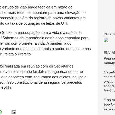
 estudo de viabilidade técnica em razão do
dos mais recentes apontam para uma elevação no
ronavirus, além do registro de novas variantes em
to da taxa de ocupação de leitos de UTI.
nio Souza, a preocupação com a vida e a saúde da
PUBLI
. “Sabemos da importância desta copa esportiva para
odemos comprometer a vida. A pandemia do
variante que afeta ainda mais a saúde de todos e nos
ENVIA
, relata o Prefeito.
Veja s
milhar
oi realizada em reunião com os Secretários
a o evento ainda não foi definida, aguardando como
Os lei
a que aconteça com segurança aos atletas, equipe e
conteú
envian
omisso constitucional de assegurar os preceitos
aconte
 a vida.
busine
É só m
Vou ler
serão 
0