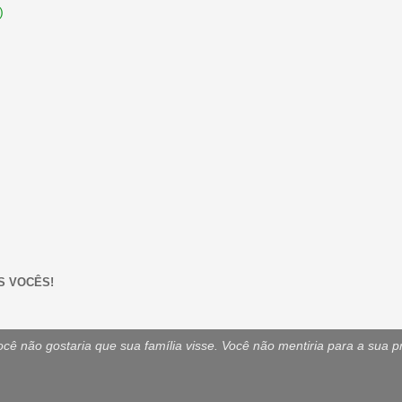
)
S VOCÊS!
ê não gostaria que sua família visse. Você não mentiria para a sua p