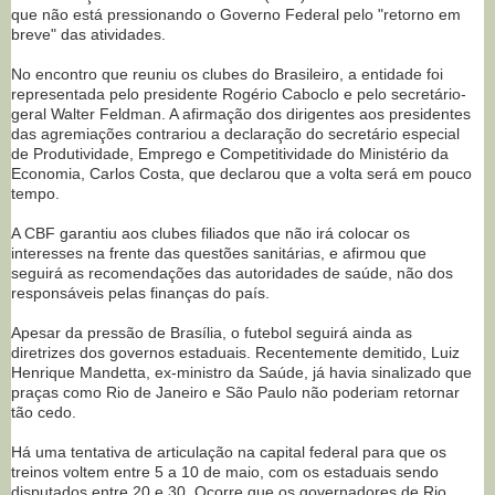
que não está pressionando o Governo Federal pelo "retorno em
breve" das atividades.
No encontro que reuniu os clubes do Brasileiro, a entidade foi
representada pelo presidente Rogério Caboclo e pelo secretário-
geral Walter Feldman. A afirmação dos dirigentes aos presidentes
das agremiações contrariou a declaração do secretário especial
de Produtividade, Emprego e Competitividade do Ministério da
Economia, Carlos Costa, que declarou que a volta será em pouco
tempo.
A CBF garantiu aos clubes filiados que não irá colocar os
interesses na frente das questões sanitárias, e afirmou que
seguirá as recomendações das autoridades de saúde, não dos
responsáveis pelas finanças do país.
Apesar da pressão de Brasília, o futebol seguirá ainda as
diretrizes dos governos estaduais. Recentemente demitido, Luiz
Henrique Mandetta, ex-ministro da Saúde, já havia sinalizado que
praças como Rio de Janeiro e São Paulo não poderiam retornar
tão cedo.
Há uma tentativa de articulação na capital federal para que os
treinos voltem entre 5 a 10 de maio, com os estaduais sendo
disputados entre 20 e 30. Ocorre que os governadores de Rio