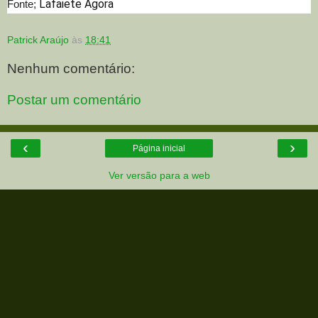
Lafaiete Agora
Fonte;
Patrick Araújo
às
18:41
Nenhum comentário:
Postar um comentário
‹
›
Página inicial
Ver versão para a web