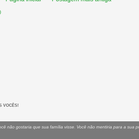
)
S VOCÊS!
ê não gostaria que sua família visse. Você não mentiria para a sua p