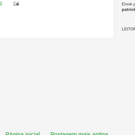
0
Envie 
patri
LEITO
Página inicial
Postagem mais antiga