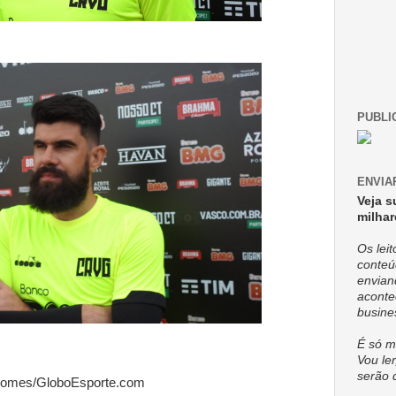
PUBLI
ENVIA
Veja s
milhar
Os lei
conteú
envian
aconte
busine
É só m
Vou ler
serão 
d Gomes/GloboEsporte.com