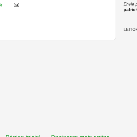
Envie 
5
patri
LEITO