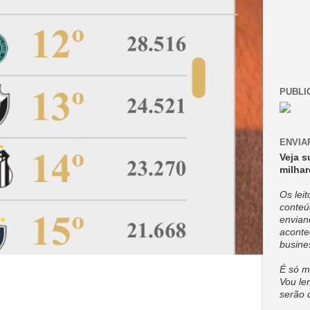
PUBLI
ENVIA
Veja s
milhar
Os lei
conteú
envian
aconte
busine
É só m
Vou ler
serão 