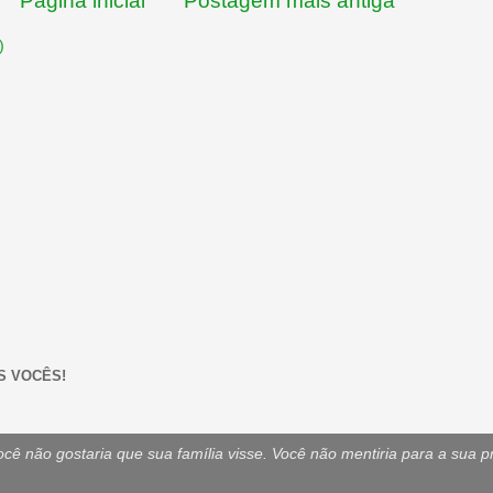
Página inicial
Postagem mais antiga
)
S VOCÊS!
ê não gostaria que sua família visse. Você não mentiria para a sua p