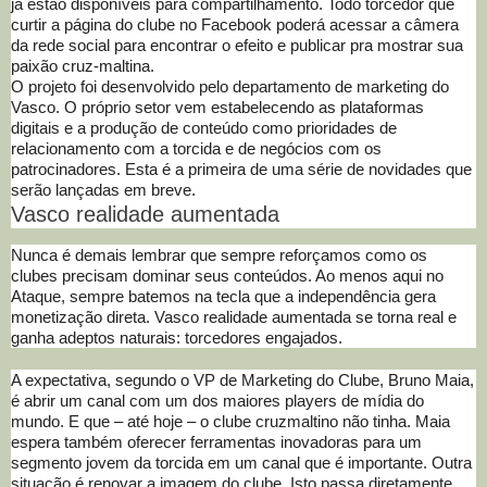
já estão disponíveis para compartilhamento. Todo torcedor que
curtir a página do clube no Facebook poderá acessar a câmera
da rede social para encontrar o efeito e publicar pra mostrar sua
paixão cruz-maltina.
O projeto foi desenvolvido pelo departamento de marketing do
Vasco. O próprio setor vem estabelecendo as plataformas
digitais e a produção de conteúdo como prioridades de
relacionamento com a torcida e de negócios com os
patrocinadores. Esta é a primeira de uma série de novidades que
serão lançadas em breve.
Vasco realidade aumentada
Nunca é demais lembrar que sempre reforçamos como os
clubes precisam dominar seus conteúdos. Ao menos aqui no
Ataque, sempre batemos na tecla que a independência gera
monetização direta. Vasco realidade aumentada se torna real e
ganha adeptos naturais: torcedores engajados.
A expectativa, segundo o VP de Marketing do Clube, Bruno Maia,
é abrir um canal com um dos maiores players de mídia do
mundo. E que – até hoje – o clube cruzmaltino não tinha. Maia
espera também oferecer ferramentas inovadoras para um
segmento jovem da torcida em um canal que é importante. Outra
situação é renovar a imagem do clube. Isto passa diretamente