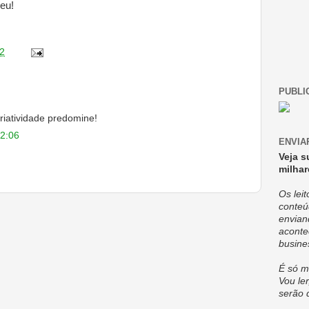
eu!
2
PUBLI
riatividade predomine!
12:06
ENVIA
Veja s
milhar
Os lei
conteú
envian
aconte
busine
É só m
Vou ler
serão 