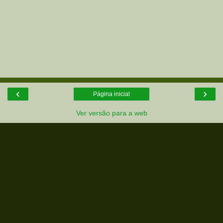
‹
›
Página inicial
Ver versão para a web