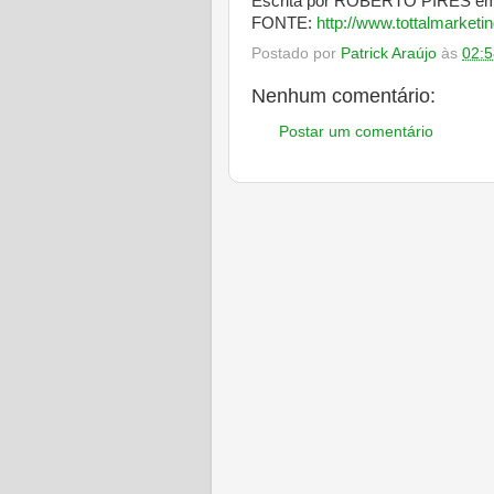
Escrita por ROBERTO PIRES em
FONTE:
http://www.tottalmarketi
Postado por
Patrick Araújo
às
02:5
Nenhum comentário:
Postar um comentário