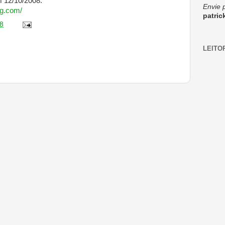
 12/10/2008.
Envie 
ng.com/
patri
8
LEITO