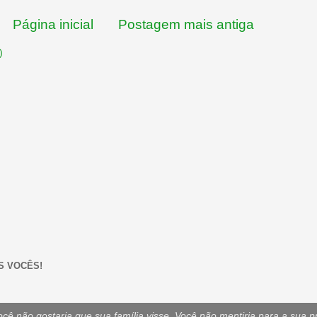
Página inicial
Postagem mais antiga
)
S VOCÊS!
ê não gostaria que sua família visse. Você não mentiria para a sua p