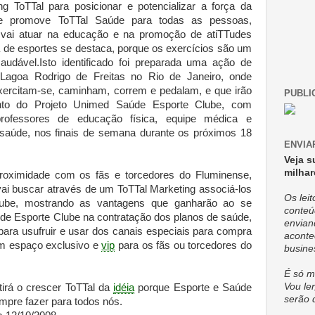
g ToTTal para posicionar e potencializar a força da
promove ToTTal Saúde para todas as pessoas,
 vai atuar na educação e na promoção de atiTTudes
ca de esportes se destaca, porque os exercícios são um
udável.Isto identificado foi preparada uma ação de
Lagoa Rodrigo de Freitas no Rio de Janeiro, onde
xercitam-se, caminham, correm e pedalam, e que irão
PUBLI
ento do Projeto Unimed Saúde Esporte Clube, com
rofessores de educação física, equipe médica e
 saúde, nos finais de semana durante os próximos 18
ENVIA
Veja s
milhar
proximidade com os fãs e torcedores do Fluminense,
ai buscar através de um ToTTal Marketing associá-los
Os lei
be, mostrando as vantagens que ganharão ao se
conteú
e Esporte Clube na contratação dos planos de saúde,
envian
para usufruir e usar dos canais especiais para compra
aconte
um espaço exclusivo e
vip
para os fãs ou torcedores do
busine
É só m
Vou ler
tirá o crescer ToTTal da
idéia
porque Esporte e Saúde
serão 
pre fazer para todos nós.