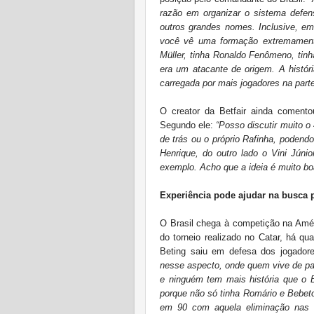
razão em organizar o sistema defen
outros grandes nomes. Inclusive, e
você vê uma formação extremamente
Müller, tinha Ronaldo Fenômeno, tinh
era um atacante de origem. A históri
carregada por mais jogadores na parte
O creator da Betfair ainda comento
Segundo ele:
“Posso discutir muito o
de trás ou o próprio Rafinha, podendo
Henrique, do outro lado o Vini Júni
exemplo. Acho que a ideia é muito bo
Experiência pode ajudar na busca 
O Brasil chega à competição na Amér
do torneio realizado no Catar, há qu
Beting saiu em defesa dos jogador
nesse aspecto, onde quem vive de pa
e ninguém tem mais história que o 
porque não só tinha Romário e Beb
em 90 com aquela eliminação nas o