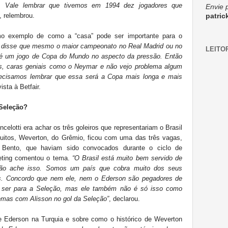
a. Vale lembrar que tivemos em 1994 dez jogadores que
Envie 
”, relembrou.
patri
o exemplo de como a “casa” pode ser importante para o
e disse que mesmo o maior campeonato no Real Madrid ou no
LEITO
é um jogo de Copa do Mundo no aspecto da pressão. Então
s, caras geniais como o Neymar e não vejo problema algum
ecisamos lembrar que essa será a Copa mais longa e mais
ista à Betfair.
 Seleção?
elotti era achar os três goleiros que representariam o Brasil
uitos, Weverton, do Grêmio, ficou com uma das três vagas,
 Bento, que haviam sido convocados durante o ciclo de
eting comentou o tema.
“O Brasil está muito bem servido de
ro não ache isso. Somos um país que cobra muito dos seus
os. Concordo que nem ele, nem o Ederson são pegadores de
 ser para a Seleção, mas ele também não é só isso como
lemas com Alisson no gol da Seleção”
, declarou.
e Ederson na Turquia e sobre como o histórico de Weverton