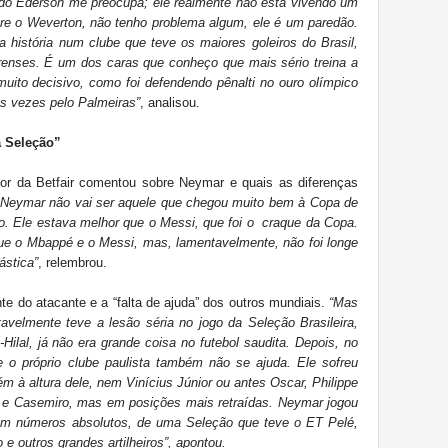
 do Ederson me preocupa; ele realmente não está vivendo um
re o Weverton, não tenho problema algum, ele é um paredão.
a história num clube que teve os maiores goleiros do Brasil,
renses. É um dos caras que conheço que mais sério treina a
muito decisivo, como foi defendendo pênalti no ouro olímpico
s vezes pelo Palmeiras”
, analisou.
 Seleção”
ator da Betfair comentou sobre Neymar e quais as diferenças
 Neymar não vai ser aquele que chegou muito bem à Copa de
o. Ele estava melhor que o Messi, que foi o craque da Copa.
e o Mbappé e o Messi, mas, lamentavelmente, não foi longe
ástica”
, relembrou.
te do atacante e a “falta de ajuda” dos outros mundiais.
“Mas
avelmente teve a lesão séria no jogo da Seleção Brasileira,
Hilal, já não era grande coisa no futebol saudita. Depois, no
 o próprio clube paulista também não se ajuda. Ele sofreu
m à altura dele, nem Vinícius Júnior ou antes Oscar, Philippe
a e Casemiro, mas em posições mais retraídas. Neymar jogou
, em números absolutos, de uma Seleção que teve o ET Pelé,
 e outros grandes artilheiros”, apontou.