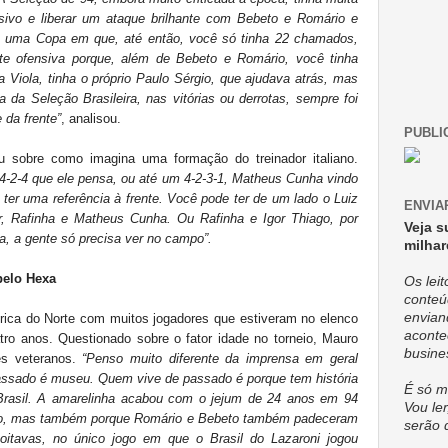
sivo e liberar um ataque brilhante com Bebeto e Romário e
m uma Copa em que, até então, você só tinha 22 chamados,
 ofensiva porque, além de Bebeto e Romário, você tinha
a Viola, tinha o próprio Paulo Sérgio, que ajudava atrás, mas
a da Seleção Brasileira, nas vitórias ou derrotas, sempre foi
 da frente”
, analisou.
PUBLI
u sobre como imagina uma formação do treinador italiano.
 4-2-4 que ele pensa, ou até um 4-2-3-1, Matheus Cunha vindo
 ter uma referência à frente. Você pode ter de um lado o Luiz
ENVIA
or, Rafinha e Matheus Cunha. Ou Rafinha e Igor Thiago, por
Veja s
a, a gente só precisa ver no campo”.
milhar
pelo Hexa
Os lei
conteú
envian
ica do Norte com muitos jogadores que estiveram no elenco
aconte
atro anos. Questionado sobre o fator idade no torneio, Mauro
busine
es veteranos.
“Penso muito diferente da imprensa em geral
ssado é museu. Quem vive de passado é porque tem história
É só m
Brasil. A amarelinha acabou com o jejum de 24 anos em 94
Vou ler
eto, mas também porque Romário e Bebeto também padeceram
serão 
itavas, no único jogo em que o Brasil do Lazaroni jogou