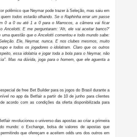
ator polêmico que Neymar pode trazer à Seleção, mas saiu em
a quem todos estarão olhando. Se o Raphinha errar um passe
um 0 a 0 ou até 1 a 0 para o Marrocos, a câmera vai ficar
Ancelotti. E me perguntaram: ‘Ah, ele vai aceitar banco?’
tem uma questão que o Ancelotti comentou e todo mundo sabe:
Seleção. Ele, Neymar, nunca. E nos clubes mesmos, muito
upo e todos os jogadores o idolatram. Claro que os outros
speito, essa idolatria e jogar toda a bola para o Neymar, não
a". Mas na dúvida, joga para o homem, que ele aguenta a
special de free Bet Builder para os jogos do Brasil durante a
nível no app da Betfair a partir de 10 de junho para clientes
de acordo com as condições da oferta disponibilizada para
tfair revolucionou o universo das apostas ao criar a primeira
s do mundo: o Exchange, bolsa de valores de apostas que
 permitindo que ofereçam e aceitem odds uns dos outros em