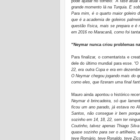
pode ajudar no torneio:
“A fase atual
grande momento lá na Turquia. E sob
Para mim, é o quarto maior goleiro d
que é a academia de goleiros palmei
questão física, mais se prepara e é 
em 2016 no Maracanã, como foi tanta
“Neymar nunca criou problemas na
Para finalizar, o comentarista e cre
dele do último mundial para esse.
“O
22, era outra Copa e era em dezembr
O Neymar chegou jogando mais do qu
como eles, que fizeram uma final fant
Mauro ainda apontou o histórico recen
Neymar é brincadeira, só que lament
ficou um ano parado, já estava no Al-
Santos, não consegue ir bem porque
sozinho em 14, 18, 22, sem ter ningué
Coutinho, talvez apenas Thiago Silv
quase sozinho para ser o artilheiro
teve Romário, teve Ronaldo, teve Zico