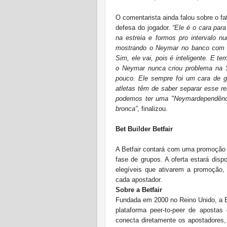
O comentarista ainda falou sobre o f
defesa do jogador.
“Ele é o cara par
na estreia e formos pro intervalo n
mostrando o Neymar no banco com o 
Sim, ele vai, pois é inteligente. E 
o Neymar nunca criou problema na 
pouco. Ele sempre foi um cara de gr
atletas têm de saber separar esse re
podemos ter uma "Neymardependênci
bronca”
, finalizou.
Bet Builder Betfair
A Betfair contará com uma promoção e
fase de grupos. A oferta estará dispo
elegíveis que ativarem a promoção, 
cada apostador.
Sobre a Betfair
Fundada em 2000 no Reino Unido, a Be
plataforma peer-to-peer de aposta
conecta diretamente os apostadores,