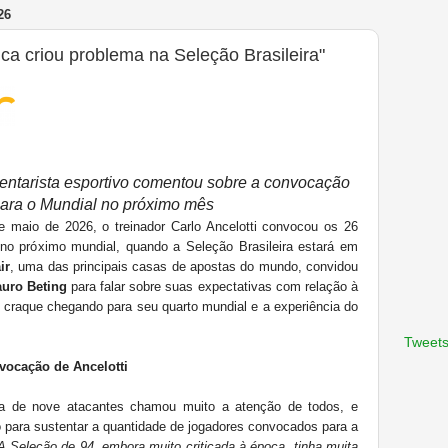
26
a criou problema na Seleção Brasileira"
mentarista esportivo comentou sobre a convocação
para o Mundial no próximo mês
 maio de 2026, o treinador Carlo Ancelotti convocou os 26
 no próximo mundial, quando a Seleção Brasileira estará em
ir
, uma das principais casas de apostas do mundo, convidou
uro Beting
para falar sobre suas expectativas com relação à
craque chegando para seu quarto mundial e a experiência do
Tweets
nvocação de Ancelotti
ença de nove atacantes chamou muito a atenção de todos, e
co para sustentar a quantidade de jogadores convocados para a
A Seleção de 94, embora muito criticada à época, tinha muita