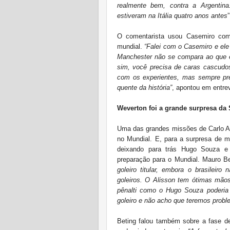
realmente bem, contra a Argentin
estiveram na Itália quatro anos antes
O comentarista usou Casemiro com
mundial.
“Falei com o Casemiro e el
Manchester não se compara ao que 
sim, você precisa de caras cascudo
com os experientes, mas sempre pr
quente da história”
, apontou em entrev
Weverton foi a grande surpresa da
Uma das grandes missões de Carlo Anc
no Mundial. E, para a surpresa de m
deixando para trás Hugo Souza e
preparação para o Mundial. Mauro B
goleiro titular, embora o brasilei
goleiros. O Alisson tem ótimas mã
pênalti como o Hugo Souza poderia
goleiro e não acho que teremos prob
Beting falou também sobre a fase d