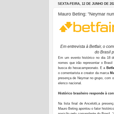
SEXTA-FEIRA, 12 DE JUNHO DE 20
Mauro Beting: "Neymar nunc
Em entrevista à Betfair, o co
do Brasil 
Em um evento histórico no dia 18 de
nomes que irão representar o Brasil
busca do hexacampeonato. E a
Betfa
o comentarista e creator da marca
Ma
presença de Neymar no grupo, com o 
elenco nacional.
Histórico brasileiro responde à co
Na lista final de Ancelotti,a pres
Mauro Beting apontou o fator históri
posição pelo comandante do Brasil.
“